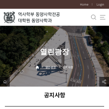
바
Home
Login
로
가
기
메
뉴
열린광장
>
>
열린광장
공지사항
공지사항