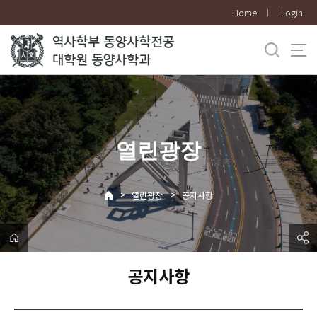
바
Home
Login
로
가
기
메
뉴
열린광장
>
>
열린광장
공지사항
공지사항