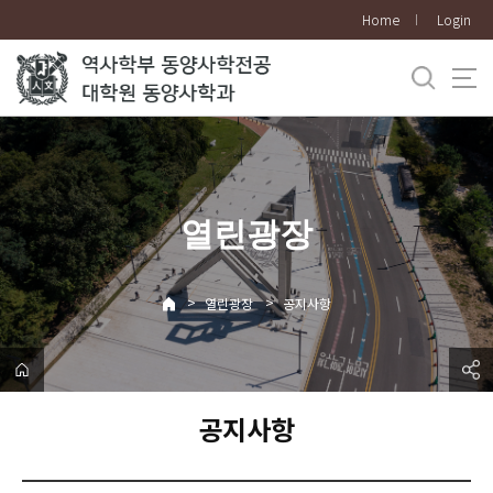
바
Home
Login
로
가
기
메
뉴
열린광장
>
>
열린광장
공지사항
공지사항