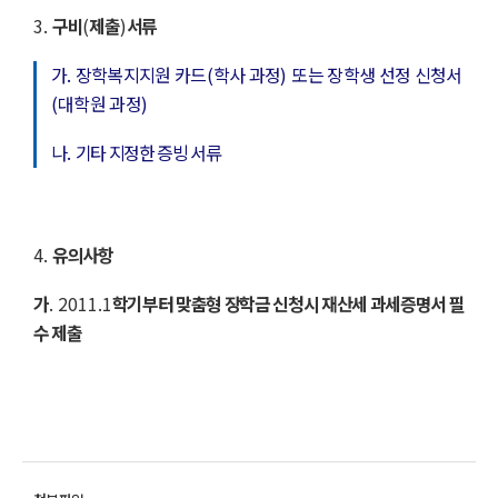
3
.
구비
(
제출
)
서류
가
.
장학복지지원 카드
(
학사 과정
)
또는 장학생 선정 신청서
(
대학원 과정
)
나
.
기타 지정한 증빙 서류
4
.
유의사항
가
. 2011.1
학기부터 맞춤형 장학금 신청시 재산세 과세증명서 필
수 제출