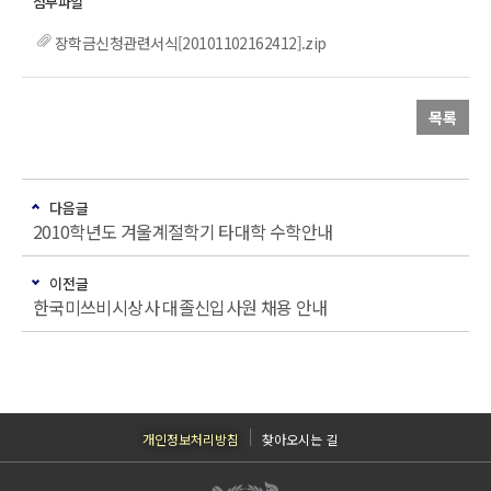
장학금신청관련서식[20101102162412].zip
목록
다음글
2010학년도 겨울계절학기 타대학 수학안내
이전글
한국미쓰비시상사 대졸신입사원 채용 안내
개인정보처리방침
찾아오시는 길