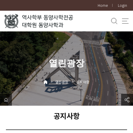
바
Home
Login
로
가
기
메
뉴
열린광장
>
>
열린광장
공지사항
공지사항