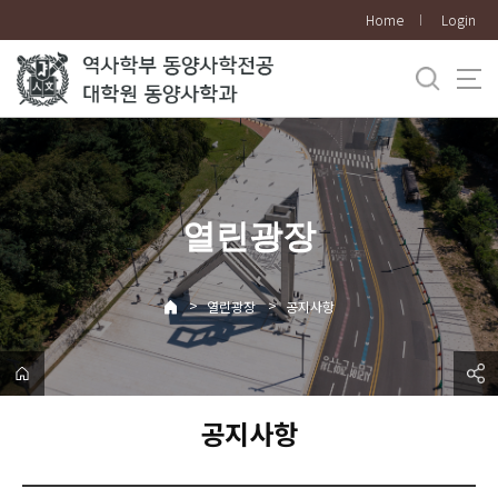
바
Home
Login
로
가
기
메
뉴
열린광장
>
>
열린광장
공지사항
공지사항