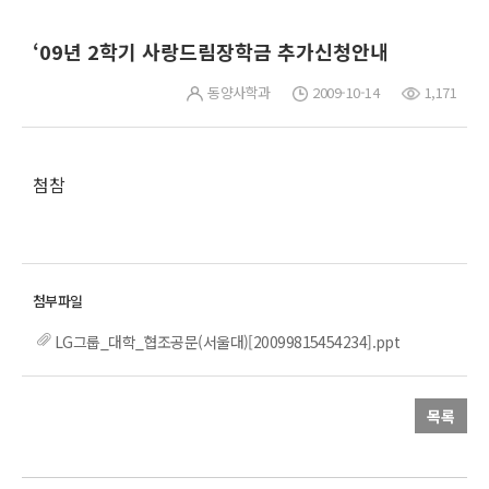
‘09년 2학기 사랑드림장학금 추가신청안내
동양사학과
2009-10-14
1,171
첨참
LG그룹_대학_협조공문(서울대)[20099815454234].ppt
목록