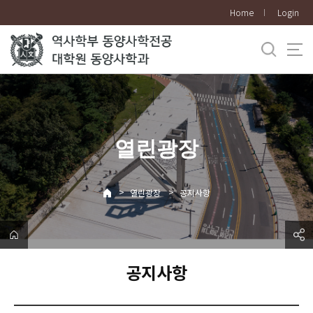
바
Home
Login
로
가
기
메
뉴
열린광장
>
>
열린광장
공지사항
공지사항