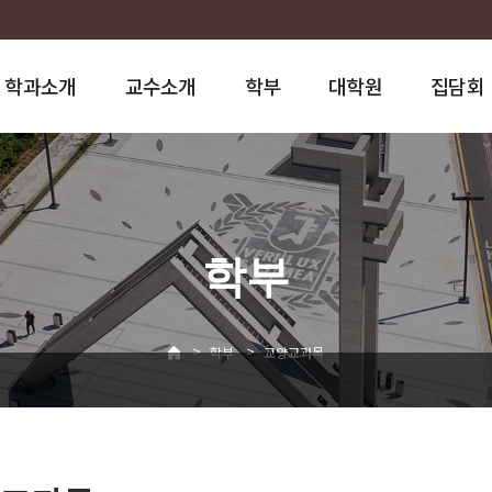
학과소개
교수소개
학부
대학원
집담회
학부
>
>
학부
교양교과목