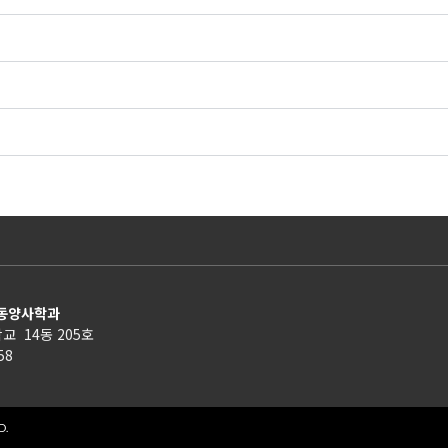
 동양사학과
교 14동 205호
158
D.