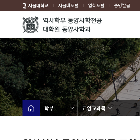
바
서울대학교
서울대포털
입학포털
증명발급
로
가
기
메
뉴
학부
교양교과목