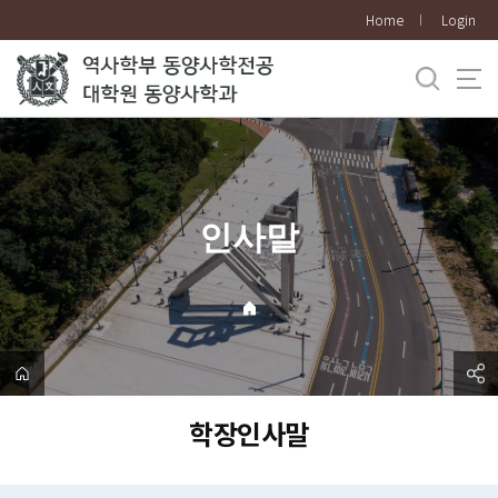
바
Home
Login
로
가
기
메
뉴
인사말
학장인사말