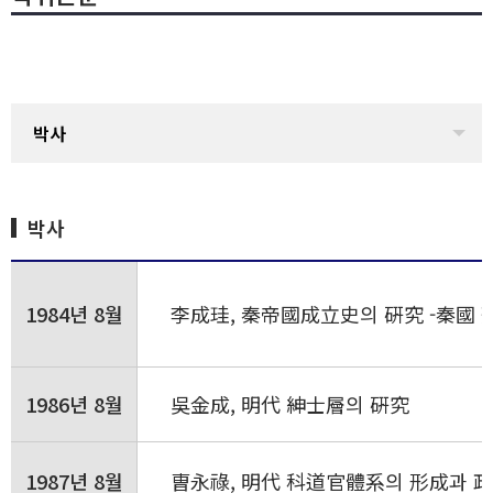
박사
박사
1984년 8월
李成珪, 秦帝國成立史의 硏究 -秦國 
1986년 8월
吳金成, 明代 紳士層의 硏究
1987년 8월
曺永祿, 明代 科道官體系의 形成과 政