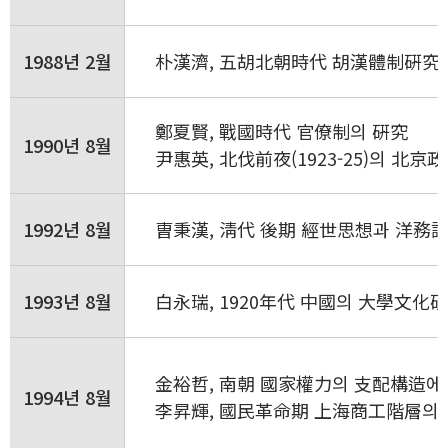
1988년 2월
朴漢濟, 五胡北朝時代 胡漢體制硏究 
鄭夏賢, 戰國時代 官僚制의 硏究
1990년 8월
尹惠英, 北伐前夜(1923-25)의 北
1992년 8월
曺秉漢, 淸代 後期 經世思想과 洋務
1993년 8월
白永瑞, 1920年代 中國의 大學文化
金裕哲, 南朝 國家權力의 支配構造에
1994년 8월
李昇輝, 國民革命期 上海商工階層의 