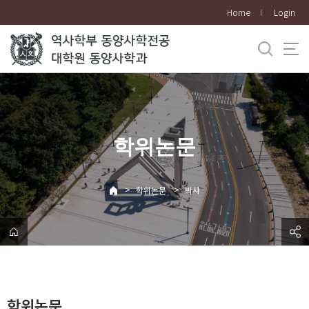
바
Home
Login
로
가
기
메
뉴
학위논문
>
>
학위논문
박사
학위논문