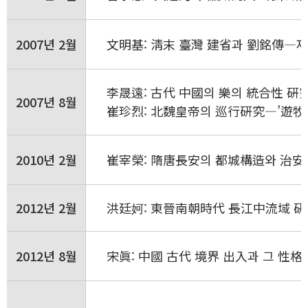
2007년 2월
文明基: 淸末 臺灣 建省과 劉銘傳―
李晟遠: 古代 中國의 樂의 統合性 硏
2007년 8월
崔珍烈: 北魏皇帝의 巡行硏究―’遊牧
2010년 2월
崔宰榮: 隋唐長安의 都城構造와 治安
2012년 2월
洪廷妸: 東晉南朝時代 長江中流域 硏
2012년 8월
宋眞: 中國 古代 境界 出入과 그 性