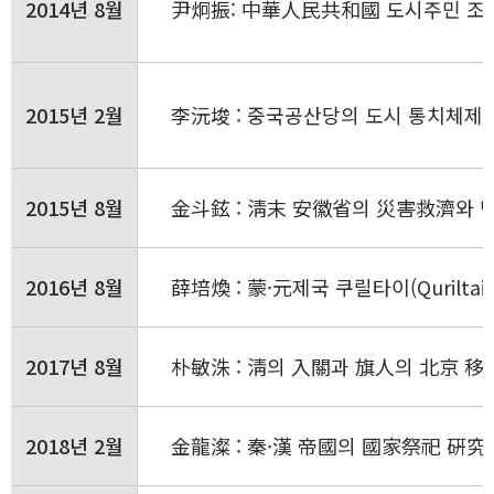
2014년 8월
尹炯振: 中華人民共和國 도시주민 조직 방
2015년 2월
李沅埈 : 중국공산당의 도시 통치체제 
2015년 8월
金斗鉉 : 淸末 安徽省의 災害救濟와 
2016년 8월
薛培煥 : 蒙·元제국 쿠릴타이(Quriltai
2017년 8월
朴敏洙 : 淸의 入關과 旗人의 北京 移
2018년 2월
金龍澯 : 秦·漢 帝國의 國家祭祀 硏究 