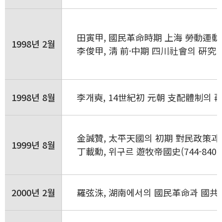
田寅甲, 國民革命時期 上海 勞動運動 
1998년 2월
李俊甲, 淸 前·中期 四川社會의 硏究
1998년 8월
李개奭, 14世紀初 元朝 支配體制의 
金誠贊, 太平天國의 初期 對民政策과
1999년 8월
丁載勳, 위구르 遊牧帝國史(744-840
2000년 2월
羅弦洙, 湖南에서의 國民革命과 國共