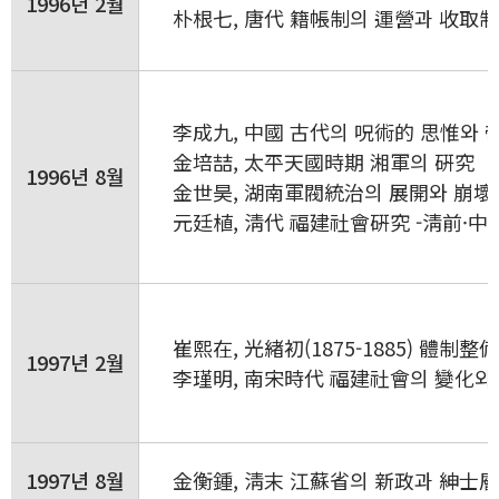
1996년 2월
朴根七, 唐代 籍帳制의 運營과 收取制
李成九, 中國 古代의 呪術的 思惟와
金培喆, 太平天國時期 湘軍의 硏究
1996년 8월
金世昊, 湖南軍閥統治의 展開와 崩壞 -聯
元廷植, 淸代 福建社會硏究 -淸前·中
崔熙在, 光緖初(1875-1885) 體制整
1997년 2월
李瑾明, 南宋時代 福建社會의 變化와 
1997년 8월
金衡鍾, 淸末 江蘇省의 新政과 紳士層