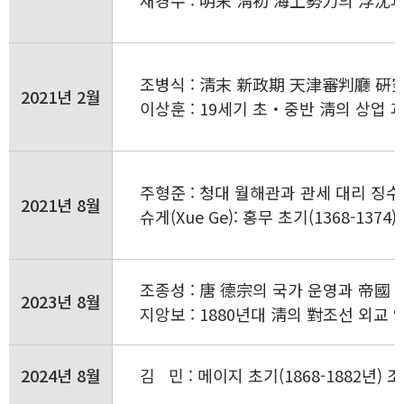
채경수 : 明末 淸初 海上勢力의 浮沈
조병식 : 淸末 新政期 天津審判廳 硏
2021년 2월
이상훈 : 19세기 초・중반 淸의 상업
주형준 : 청대 월해관과 관세 대리 징수
2021년 8월
슈게(Xue Ge): 홍무 초기(1368-137
조종성 : 唐 德宗의 국가 운영과 帝國 
2023년 8월
지앙보 : 1880년대 淸의 對조선 외교
2024년 8월
김 민 : 메이지 초기(1868-1882년