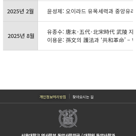
2025년 2월
윤성제: 오이라드 유목세력과 중앙유라시
유종수: 唐末･五代･北宋時代 武陵 지
2025년 8월
이용운: 孫文의 護法과 ‘共和革命’ –
개인정보처리방침
찾아오시는 길
서울대학교 역사학부 동양사학전공 / 대학원 동양사학과