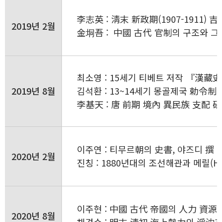
李志英 : 淸末 新政期(1907-1911)
2019년 2월
金垌吾 : 中國 古代 官制의 구조와 그
최소영 : 15세기 티베트 저작 『漢藏史集(
2019년 8월
김석환 : 13~14세기 몽골제국 勅令制
李基天 : 唐 前期 境內 異民族 支配 
이주연 : 티무르朝의 史書, 야즈디 撰 『
2020년 2월
진칭 : 1880년대의 조선해관과 메릴(H. F.
이주현 : 中國 古代 帝國의 人力 資源
2020년 8월