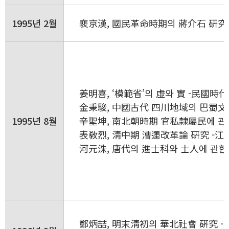
1995년 2월
裵京漢, 國民革命時期의 蔣介石 硏究 
姜明喜, ‘模範省’의 虛와 實 -民國
金秉駿, 中國古代 四川地域의 巴蜀文化
1995년 8월
辛聖坤, 南北朝時期 官私隸屬民에 관
表敎烈, 淸中期 漕運改革論 硏究 -江
河元洙, 唐代의 進士科와 士人에 관한
鄭炳喆, 明末淸初의 華北社會 硏究 